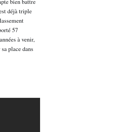
pte bien battre
st déjà triple
classement
porté 57
années à venir,
r sa place dans