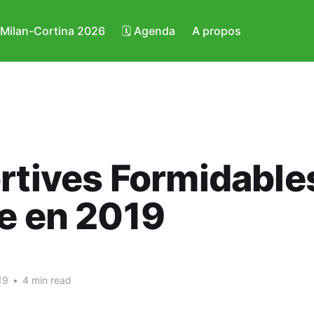
️ Milan-Cortina 2026
🗓️ Agenda
A propos
rtives Formidable
e en 2019
19
•
4 min read