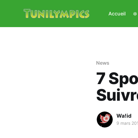
Accueil
❄
News
7 Spo
Suivr
Wa!id
9 mars 20