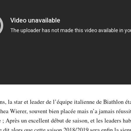
s, la star et leader de l’équipe italienne de Biathlon éta
thea Wierer, souvent bien placée mais n’a jamais réussi
 Après un excellent début de saison, et les leaders hab
se dit alors que cette saison 2018/2019 sera enfin la si