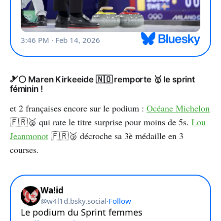
🎿⚪ Maren Kirkeeide 🇳🇴 remporte 🥇 le sprint
féminin !
et 2 françaises encore sur le podium :
Océane Michelon
🇫🇷🥈 qui rate le titre surprise pour moins de 5s.
Lou
Jeanmonot
🇫🇷🥉 décroche sa 3è médaille en 3
courses.