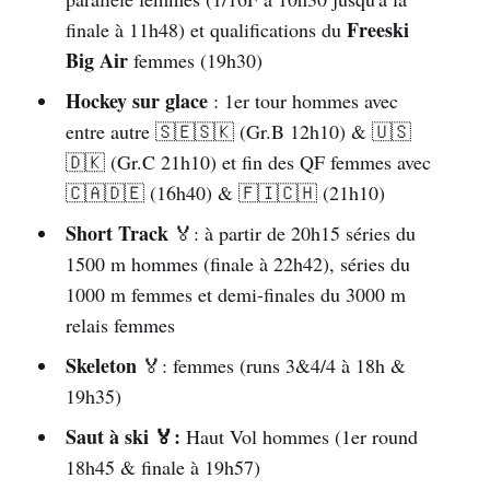
Freeski
finale à 11h48) et qualifications du
🇩🇪 Das Erste (ARD) et ZDF
 : les 
Big Air
femmes (19h30)
chaines allemandes (en clair sur le sat) 
proposeront une couverture en alternance 
Hockey sur glace
: 1er tour hommes avec
de chaque journée olympique.
entre autre 🇸🇪🇸🇰 (Gr.B 12h10) & 🇺🇸
🇩🇰 (Gr.C 21h10) et fin des QF femmes avec
🇨🇭 RTS Deux, RSI La 2 et SRF 
🇨🇦🇩🇪 (16h40) & 🇫🇮🇨🇭 (21h10)
Zwei
 : Les chaines suisses proposeront 
une couverture globale tout au long 
Short Track
🏅: à partir de 20h15 séries du
chaque journée, dans les 3 principales 
1500 m hommes (finale à 22h42), séries du
langues du pays (français, italien et 
1000 m femmes et demi-finales du 3000 m
allemand) selon la chaîne.
relais femmes
🇦🇹 ORF1 et ORF SPORT +
 : les 
Skeleton
🏅: femmes (runs 3&4/4 à 18h &
chaines autrichiennes offriront aussi une 
19h35)
couverture globale tout au long de la 
Saut à ski 🏅:
Haut Vol hommes (1er round
journée.
18h45 & finale à 19h57)