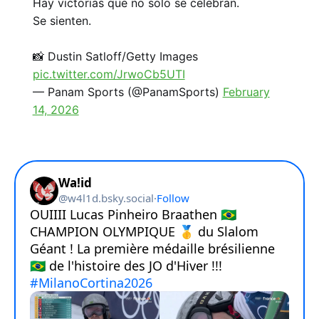
Hay victorias que no solo se celebran.
Se sienten.
📸 Dustin Satloff/Getty Images
pic.twitter.com/JrwoCb5UTI
— Panam Sports (@PanamSports)
February
14, 2026