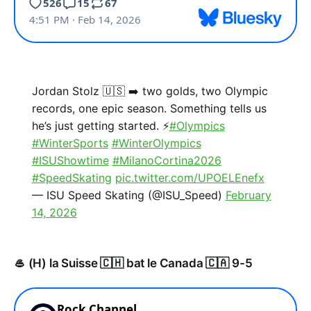
Jordan Stolz 🇺🇸 ➡️ two golds, two Olympic
records, one epic season. Something tells us
he’s just getting started. ⚡
#Olympics
#WinterSports
#WinterOlympics
#ISUShowtime
#MilanoCortina2026
#SpeedSkating
pic.twitter.com/UPOELEnefx
— ISU Speed Skating (@ISU_Speed)
February
14, 2026
🥌 (H) la Suisse 🇨🇭 bat le Canada 🇨🇦 9-5