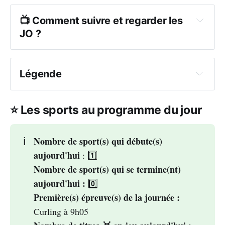
📺 Comment suivre et regarder les 
JO ?
Eurosport
Légende
🆕 
Eurosport 
⭐ Les sports au programme du jour
1 
Eurosport 2 
Nombre de sport(s) qui débute(s) 
ℹ️
aujourd'hui
: 1️⃣
Tous les horaires sont indiqués en heure 
Nombre de sport(s) qui se termine(nt) 
tunisienne (GMT+1) qui est la même qu'en Italie.
France Television
aujourd'hui :
0️⃣
Première(s) épreuve(s) de la journée :
Curling à 9h05
France 2 
France 
bascule