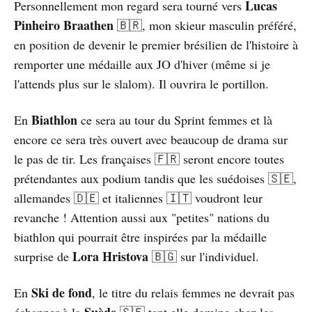
Lucas
Personnellement mon regard sera tourné vers
Pinheiro Braathen
🇧🇷, mon skieur masculin préféré,
en position de devenir le premier brésilien de l'histoire à
remporter une médaille aux JO d'hiver (même si je
l'attends plus sur le slalom). Il ouvrira le portillon.
Biathlon
En
ce sera au tour du Sprint femmes et là
encore ce sera très ouvert avec beaucoup de drama sur
le pas de tir. Les françaises 🇫🇷 seront encore toutes
prétendantes aux podium tandis que les suédoises 🇸🇪,
allemandes 🇩🇪 et italiennes 🇮🇹 voudront leur
revanche ! Attention aussi aux "petites" nations du
biathlon qui pourrait être inspirées par la médaille
Lora Hristova
surprise de
🇧🇬 sur l'individuel.
Ski de fond
En
, le titre du relais femmes ne devrait pas
Suède
échapper à la
🇸🇪 tant elle domine chez les