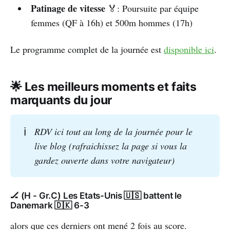
TVP 1
TVP SPORT
🇵🇱 
 et 
 : la 
Patinage de vitesse
🏅: Poursuite par équipe
première chaîne publique polonaise et sa 
femmes (QF à 16h) et 500m hommes (17h)
version sportive diffuseront la majorité 
des Jeux (accompagné parfois par TVP 2 
Le programme complet de la journée est
disponible ici
.
pour certaines épreuves).
TDP
🇪🇸 
 (
Teledeporte
) : l'essentiel de 
🌟 Les meilleurs moments et faits
l'offre télévisuelle en Espagne (hors 
marquants du jour
Eurosport bien entendu) sera proposée 
par la chaîne sportive publique TDP 
ℹ️
RDV ici tout au long de la journée pour le 
(aussi appelée Teledeporte).
live blog (rafraichissez la page si vous la 
gardez ouverte dans votre navigateur)
tous les détenteurs de droits pays par 
pays est disponible ici
🏒 (H - Gr.C) Les Etats-Unis 🇺🇸 battent le
Danemark 🇩🇰 6-3
Comment regarder les JO en streaming ?
alors que ces derniers ont mené 2 fois au score.