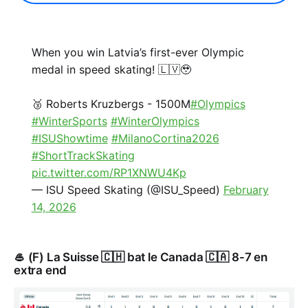
When you win Latvia’s first-ever Olympic
medal in speed skating! 🇱🇻🥹
🥉 Roberts Kruzbergs - 1500M
#Olympics
#WinterSports
#WinterOlympics
#ISUShowtime
#MilanoCortina2026
#ShortTrackSkating
pic.twitter.com/RP1XNWU4Kp
— ISU Speed Skating (@ISU_Speed)
February
14, 2026
🥌 (F) La Suisse 🇨🇭 bat le Canada 🇨🇦 8-7 en
extra end