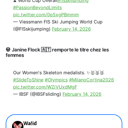
⌛️ World Cup Overall
#fisskijumping
#PassionBeyondLimits
pic.twitter.com/0p5xgPBmmm
— Viessmann FIS Ski Jumping World Cup
(@FISskijumping)
February 14, 2026
💀 Janine Flock 🇦🇹 remporte le titre chez les
femmes
Our Women's Skeleton medalists. ✨🥇🥈🥉
#SlideToShine
#Olympics
#MilanoCortina2026
pic.twitter.com/WZiVUxdMgF
— IBSF (@IBSFsliding)
February 14, 2026