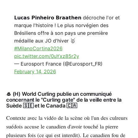
𝗟𝘂𝗰𝗮𝘀 𝗣𝗶𝗻𝗵𝗲𝗶𝗿𝗼 𝗕𝗿𝗮𝗮𝘁𝗵𝗲𝗻 décroche l'or et
marque l'histoire ! Le plus norvégien des
Brésiliens offre à son pays une première
médaille aux JO d'hiver 🥇
#MilanoCortina2026
pic.twitter.com/0uYxz85r2y
— Eurosport France (@Eurosport_FR)
February 14, 2026
🥌 (H) World Curling publie un communiqué
concernant le "Curling gate" de la veille entre la
Suède 🇸🇪 et le Canada 🇨🇦
Contexte avec la vidéo de la scène où l'un des culreurs
suédois accuse le canadien d'avoir touché la pierre
plusieurs fois (ce qui est interdit). Le canadien fou de