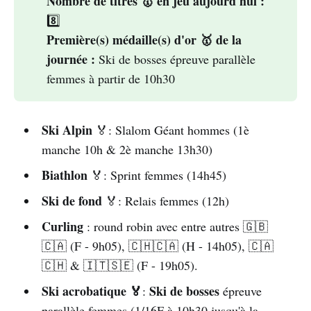
Nombre de titres 🥇 en jeu aujourd'hui :
3 
France 
8️⃣
4 
JO 
Première(s) médaille(s) d'or 🥇 de la 
Club
journée :
Ski de bosses épreuve parallèle
femmes à partir de 10h30
Rai
Ski Alpin
🏅: Slalom Géant hommes (1è
manche 10h & 2è manche 13h30)
RAI 2
Biathlon
🏅: Sprint femmes (14h45)
RAI 1
RAI 
Ski de fond
🏅: Relais femmes (12h)
SPORT HD
Curling
: round robin avec entre autres 🇬🇧
Les autres chaines européennes
🇨🇦 (F - 9h05), 🇨🇭🇨🇦 (H - 14h05), 🇨🇦
Je vais me concentrer ici sur les chaines 
🇨🇭 & 🇮🇹🇸🇪 (F - 19h05).
disponibles sur le satellite Astra (19.2°) et/ou 
Ski acrobatique 🏅
Ski de bosses
:
épreuve
Hotbird (13°)
parallèle femmes (1/16F à 10h30 jusqu'à la