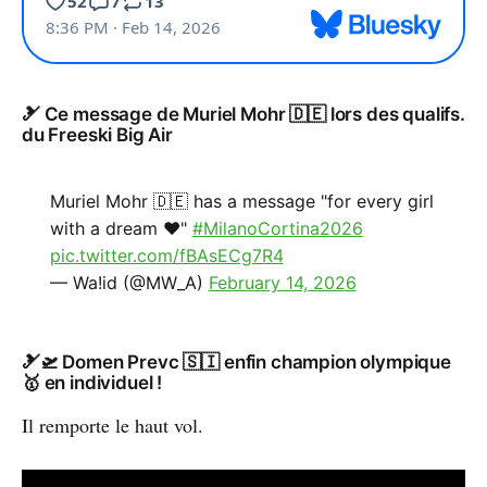
🎿 Ce message de Muriel Mohr 🇩🇪 lors des qualifs.
du Freeski Big Air
Muriel Mohr 🇩🇪 has a message "for every girl
with a dream ♥️"
#MilanoCortina2026
pic.twitter.com/fBAsECg7R4
— Wa!id (@MW_A)
February 14, 2026
🎿🛫 Domen Prevc 🇸🇮 enfin champion olympique
🥇 en individuel !
Il remporte le haut vol.