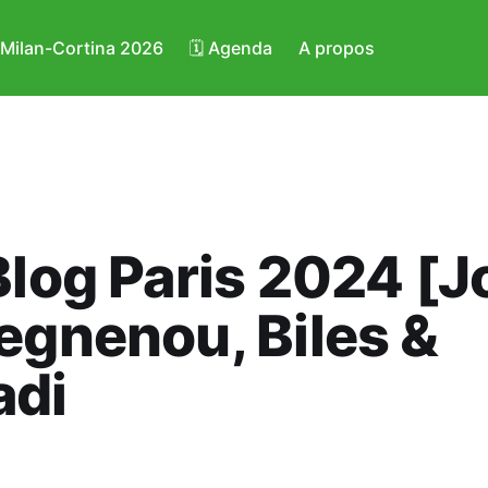
️ Milan-Cortina 2026
🗓️ Agenda
A propos
Blog Paris 2024 [J
egnenou, Biles &
adi