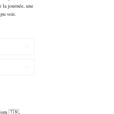
e la journée, une
pu voir.
1 à 9
 européens mais 
alom 🇹🇳,