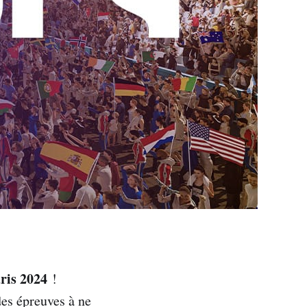
ris 2024
!
es épreuves à ne