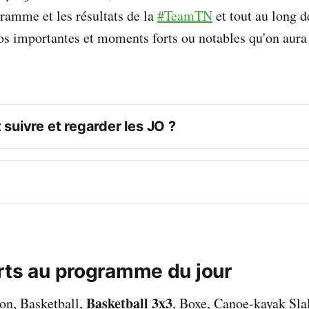
gramme et les résultats de la
#TeamTN
et tout au long d
fos importantes et moments forts ou notables qu'on aura 
suivre et regarder les JO ?
Télévision
les chaines Eurosports 
rts au programme du jour
ort détient les droits pour la quasi totalité des territoires
Basketball 3x3
on, Basketball,
, Boxe, Canoe-kayak Sl
res sont indiqués en heure tunisienne (GMT+1)