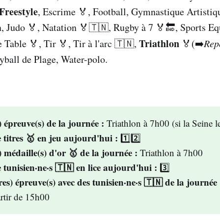
, certaines chaines locales (souvent publiques) ont acquis 
reestyle
, Escrime 🏅, Football, Gymnastique Artistiq
 diffuseront aussi une bonne partie des jeux :
 Judo 🏅, Natation 🏅🇹🇳, Rugby à 7 🏅🔚, Sports Equ
Triathlon
 Table 🏅, Tir 🏅, Tir à l'arc 🇹🇳,
🏅(➡️
Rep
O & RAI SPORT
eyball de Plage, Water-polo.
as Erste) & ZDF
LA 2
TDP (Teledeportes) 
ne 
Two
 épreuve(s) de la journée :
Triathlon à 7h00 (si la Seine l
ORF SPORT+
titres 🥇 en jeu aujourd'hui :
1️⃣2️⃣
Beinsport MENA 
 médaille(s) d'or 🥇 de la journée :
Triathlon à 7h00
tunisien·ne·s 🇹🇳 en lice aujourd'hui :
3️⃣
cliquant ici
es) épreuve(s) avec des tunisien·ne·s 🇹🇳 de la journée 
rtir de 15h00
eaux Sociaux
Paris 2024