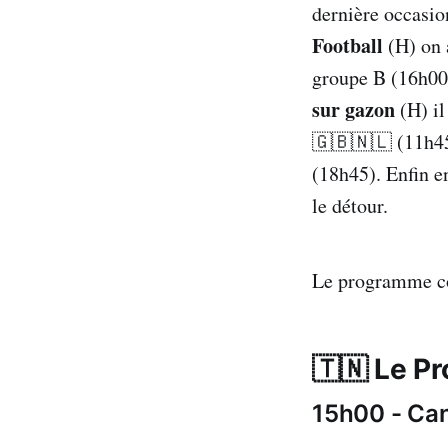
dernière occasion
Football
(H) on 
groupe B (16h00)
sur gazon
(H) il
🇬🇧🇳🇱 (11h45)
(18h45). Enfin e
le détour.
Le programme co
🇹🇳 Le P
15h00 - Ca