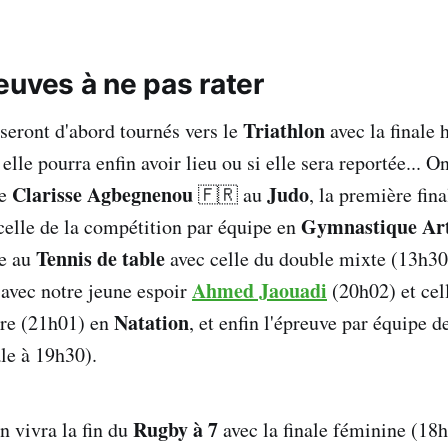
 @MW_A
em Knaissi 
@Kbayrem
, Marwen Ben Lamine 
@MBLA
euves à ne pas rater
hkilaTN 
@EttachkilaTN
.
Triathlon
totallympics.com
 seront d'abord tournés vers le
avec la final
 elle pourra enfin avoir lieu ou si elle sera reportée... O
Club Team TN
Clarisse Agbegnenou
Judo
de
🇫🇷 au
, la première fin
Gymnastique Art
celle de la compétition par équipe en
Tennis de table
le au
avec celle du double mixte (13h30)
Yassine Benhamadi 
@bh_ya
s.phoinix.ai/tunisia/
Ahmed Jaouadi
avec notre jeune espoir
(20h02) et cell
Natation
re (21h01) en
, et enfin l'épreuve par équipe d
ale à 19h30).
Rugby à 7
n vivra la fin du
avec la finale féminine (18