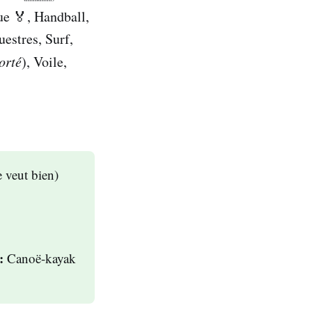
les droits en 
ue 🏅, Handball,
estres, Surf,
orté
), Voile,
e veut bien)
:
Canoë-kayak