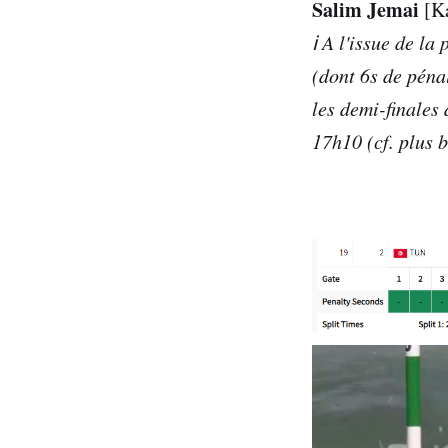
Salim Jemai
[Ka
ℹ️ A l'issue de 
(dont 6s de péna
les demi-finales
17h10 (cf. plus b