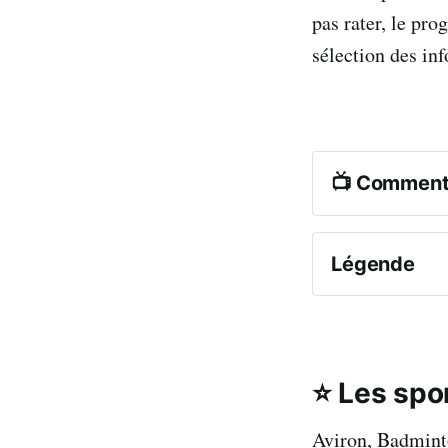
pas rater, le pro
sélection des in
📺 Comment 
France 
Légende
En gras
⭐ Les spo
Notez qu'Eurosp
Aviron, Badmint
Tous les horai