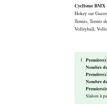
comme en France
Cyclisme BMX F
sous licence et
Hokey sur Gazon,
RTS 2
Tennis, Tennis de
RAI
DU
Volleyball, Voll
ARD (D
LA 1, 
 BBC O
Première(s)
ℹ️
ORF 1
Nombre de 
Première(s)
Nombre de 
Premiers(èr
Slalom à pa
 Web & Rés