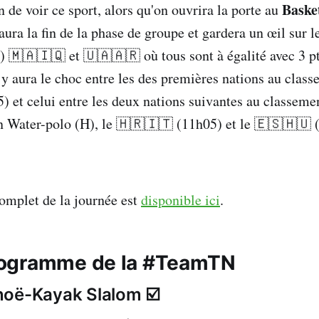
Baske
 de voir ce sport, alors qu'on ouvrira la porte au
aura la fin de la phase de groupe et gardera un œil sur 
 🇲🇦🇮🇶 et 🇺🇦🇦🇷 où tous sont à égalité avec 3 p
 y aura le choc entre les des premières nations au clas
 et celui entre les deux nations suivantes au classem
n Water-polo (H), le 🇭🇷🇮🇹 (11h05) et le 🇪🇸🇭🇺 
mplet de la journée est
disponible ici
.
rogramme de la #TeamTN
noë-Kayak Slalom ☑️