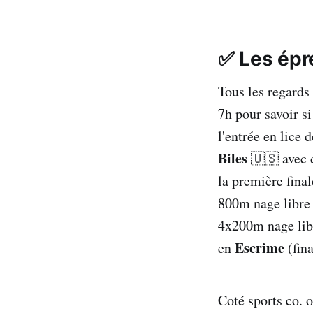
Wa!id
Bayr
✅ Les épr
Ettac
Tous les regards
7h pour savoir si
l'entrée en lice 
Biles
🇺🇸 avec 
la première fina
https://olympic
800m nage libre 
4x200m nage lib
Escrime
en
(fin
Coté sports co. o