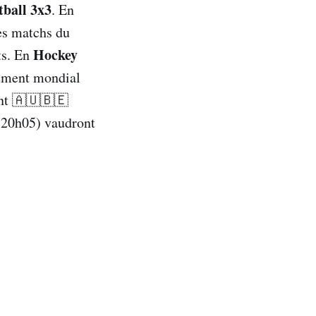
tball 3x3
. En
les matchs du
Hockey
ts. En
sement mondial
ent 🇦🇺🇧🇪
(20h05) vaudront