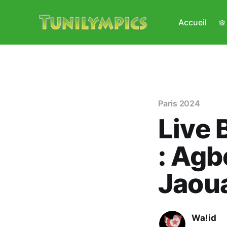
Accueil
❄
Paris 2024
Live 
: Agb
Jaou
Wa!id