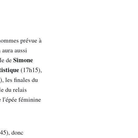
MINE
e hommes prévue à
n aura aussi
Simone
ale de
istique
(17h15),
, les finales du
ss
e du relais
e l'épée féminine
h45), donc