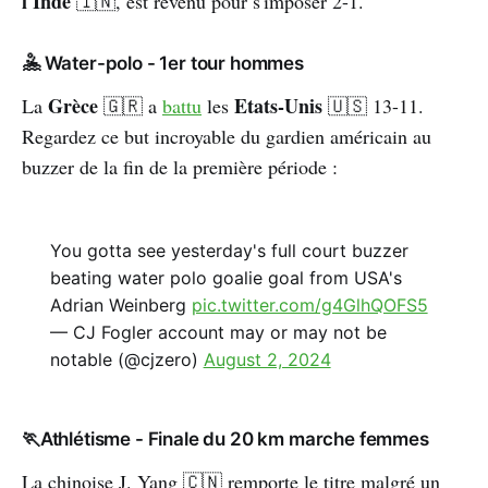
l'Inde
🇮🇳, est revenu pour s'imposer 2-1.
🤽 Water-polo - 1er tour hommes
Grèce
Etats-Unis
La
🇬🇷 a
battu
les
🇺🇸 13-11.
Regardez ce but incroyable du gardien américain au
buzzer de la fin de la première période :
You gotta see yesterday's full court buzzer
beating water polo goalie goal from USA's
Adrian Weinberg
pic.twitter.com/g4GlhQOFS5
— CJ Fogler account may or may not be
notable (@cjzero)
August 2, 2024
🏃Athlétisme - Finale du 20 km marche femmes
La chinoise J. Yang 🇨🇳 remporte le titre malgré un