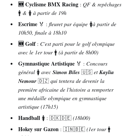
 Web & Réseaux Sociaux
🆕 Cyclisme BMX Racing
:
QF & repêchages
Paris 2024
🚹
&
🚺
à partir de 19h
Escrime
🏅 :
fleuret par équipe
🚺
à partir de
Wa!id @MW_A
10h50, finale à 18h10
Bayrem 
🆕 Golf
:
C'est parti pour le golf olympique
Knaissi 
@Kbayrem
, Marwen Ben Lamine 
avec le 1er tour
🚹
(à partir de 8h00)
@MBLAMINE
Gymnastique Artistique
EttachkilaTN 
@EttachkilaTN
.
🏅 :
Concours
général
🚺
avec
Simon Biles
🇺🇸
et
Kaylia
Nemour
🇩🇿
qui tentera de devenir la
totallympics.com
première africaine de l'histoire a remporter
une médaille olympique en gymnastique
artistique (17h15)
Club Team TN
Handball
🚺 : 🇩🇰🇩🇪
(18h00)
Hokey sur Gazon
: 🇮🇳🇧🇪
(1er tour
🚹