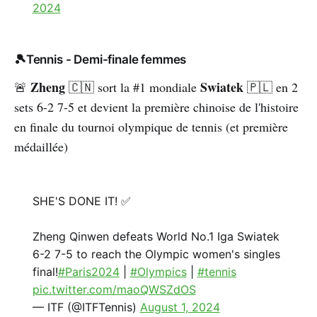
2024
🎾Tennis - Demi-finale femmes
Zheng
Swiatek
🚨
🇨🇳
sort la #1 mondiale
🇵🇱
en 2
sets 6-2 7-5 et devient la première chinoise de l'histoire
en finale du tournoi olympique de tennis (et première
médaillée)
SHE'S DONE IT! ✅
Zheng Qinwen defeats World No.1 Iga Swiatek
6-2 7-5 to reach the Olympic women's singles
final!
#Paris2024
|
#Olympics
|
#tennis
pic.twitter.com/maoQWSZdOS
— ITF (@ITFTennis)
August 1, 2024