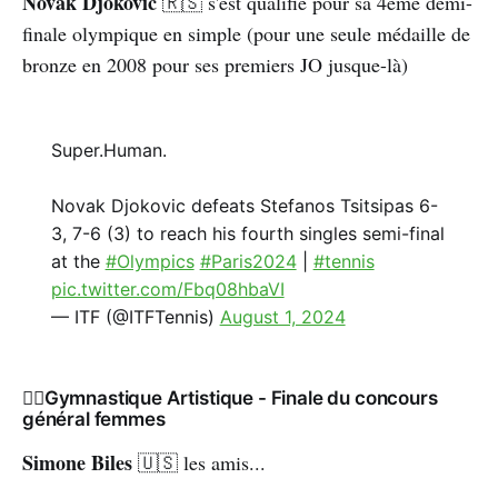
Novak Djokovic
🇷🇸 s'est qualifié pour sa 4ème demi-
finale olympique en simple (pour une seule médaille de
bronze en 2008 pour ses premiers JO jusque-là)
Super.Human.
Novak Djokovic defeats Stefanos Tsitsipas 6-
3, 7-6 (3) to reach his fourth singles semi-final
at the
#Olympics
#Paris2024
|
#tennis
pic.twitter.com/Fbq08hbaVI
— ITF (@ITFTennis)
August 1, 2024
🤸‍♂️Gymnastique Artistique - Finale du concours
général femmes
Simone Biles
🇺🇸
les amis...