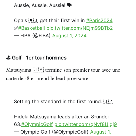
Aussie, Aussie, Aussie! 🗣️
Opals 🇦🇺 get their first win in
#Paris2024
✅
#Basketball
pic.twitter.com/NEjm99BTb2
— FIBA (@FIBA)
August 1, 2024
⛳ Golf - 1er tour hommes
Matsuyama 🇯🇵 termine son premier tour avec une
carte de -8 et prend le lead provisoire
Setting the standard in the first round. 🇯🇵
Hideki Matsuyama leads after an 8-under
63.
#OlympicGolf
pic.twitter.com/qNvf8Ujqj9
— Olympic Golf (@OlympicGolf)
August 1,