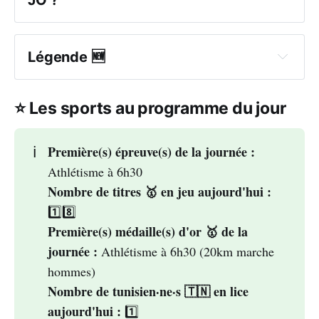
Légende 🆕
France Télévision
🆕
les 
⭐ Les sports au programme du jour
chaines Eurosports 1 à 9
Première(s) épreuve(s) de la journée :
ℹ️
Athlétisme à 6h30
Nombre de titres 🥇 en jeu aujourd'hui :
1️⃣8️⃣
Première(s) médaille(s) d'or 🥇 de la 
journée :
Athlétisme à 6h30 (20km marche
Notez qu'Eurosport détient les droits pour la quasi 
hommes)
totalité des territoires européens mais comme en 
Nombre de tunisien·ne·s 🇹🇳 en lice 
France, certaines chaines locales (souvent 
aujourd'hui :
1️⃣