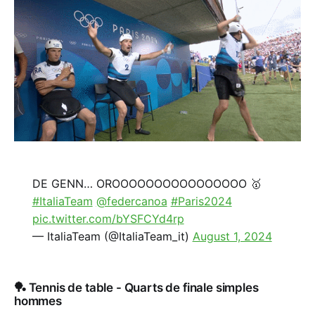
DE GENN… OROOOOOOOOOOOOOOOO 🥇
#ItaliaTeam
@federcanoa
#Paris2024
pic.twitter.com/bYSFCYd4rp
— ItaliaTeam (@ItaliaTeam_it)
August 1, 2024
🏓 Tennis de table - Quarts de finale simples
hommes