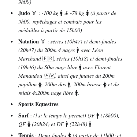
9h00)
https://olympics.phoinix.ai/tunisia/
Judo
🏅 :
-100 kg
🚹
& -78 kg
🚺
(à partir de
Yassine Benhamadi 
@bh_yass
9h00, repêchages et combats pour les
médailles à partir de 15h00)
Natation
🏅 :
séries (10h47) et demi-finales
(20h47) du 200m 4 nages
🚹
avec Léon
Marchand
🇫🇷,
séries (10h18) et demi-finales
(19h46) du 50m nage libre
🚹
avec Florent
Manaudou 🇫🇷, ainsi que finales du 200m
papillon
🚺
, 200m dos
🚹
, 200m brasse
🚺
et du
relais 4x200m nage libre
🚺.
Sports Equestres
Surf
:
(ℹ️ si le temps le permet) QF
🚹
(18h00),
QF
🚺
(20h24)
et DF
🚹
(22h48)
🚹
Tennis
:
Demi-finales
🚺
(à partir de 11h00) et