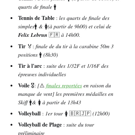
quarts de finale
🚹
Tennis de Table
:
les quarts de finale des
simples
🚹
&
🚺
(à partir de 9h00) et celui de
Felix Lebrun
🇫🇷
à 14h00.
Tir
🏅:
finale de du tir à la carabine 50m 3
positions
🚹
(8h30)
Tir à l'arc
:
suite des 1/32F et 1/16F des
épreuves individuelles
Voile
🎖️:
[
⚠️
finales reportées
en raison du
manque de vent] les premières médailles en
Skiff
🚹
&
🚺
à partir de 13h43
Volleyball
:
1er tour
🚺
🇧🇷🇯🇵
(12h00)
Volleyball de Plage
:
suite du tour
préliminaire