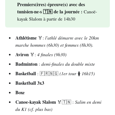
publiques) ont acquis les droits en sous licence et 
Premiers(ères) épreuve(s) avec des 
diffuseront aussi une bonne partie des jeux :
Tous les horaires sont indiqués en heure 
tunisien·ne·s 🇹🇳 de la journée :
Canoë-
RTS 2
tunisienne (GMT+1)
kayak Slalom à partir de 14h30
RAI
DUO & RAI SPORT
Athlétisme
ARD (Das Erste) & ZDF
🏅:
l'athlé démarre avec le 20km
marche hommes (6h30) et femmes (8h30).
Aviron
🏅:
4 finales (9h30)
LA 1, LA 2
TDP (Teledeportes) 
Badminton
:
demi-finales du double mixte
 BBC One 
Two
Basketball
: 🇫🇷🇳🇬
(1er tour
🚺
16h15)
ORF 1
ORF SPORT+
Beinsport MENA 
Basketball 3x3
Boxe
Canoe-kayak Slalom
🏅🇹🇳 :
Salim en demi
cliquant ici
du K1 (cf. plus bas)