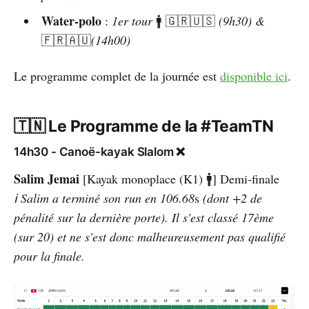
Water-polo
:
1er tour
🚹
🇬🇷🇺🇸
(9h30) &
🇫🇷🇦🇺
(14h00)
Le programme complet de la journée est
disponible ici
.
🇹🇳 Le Programme de la #TeamTN
14h30 - Canoë-kayak Slalom ❌
Salim Jemai
[Kayak monoplace (K1) 🚹] Demi-finale
ℹ️ Salim a terminé son run en 106.68
s
(dont +2 de
pénalité sur la dernière porte). Il s'est classé 17ème
(sur 20) et ne s'est donc malheureusement pas qualifié
pour la finale.