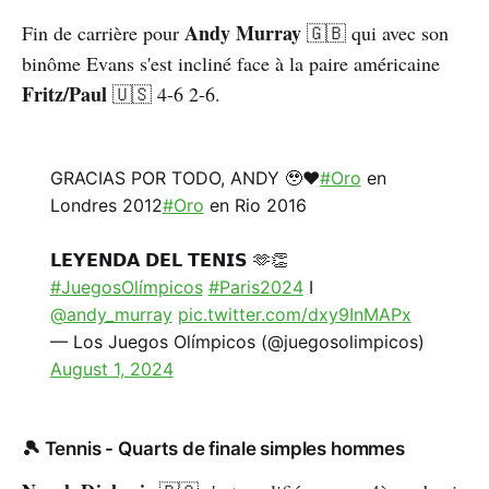
Andy Murray
Fin de carrière pour
🇬🇧 qui avec son
binôme Evans s'est incliné face à la paire américaine
Fritz/Paul
🇺🇸 4-6 2-6.
GRACIAS POR TODO, ANDY 🥹❤️
#Oro
en
Londres 2012
#Oro
en Rio 2016
𝗟𝗘𝗬𝗘𝗡𝗗𝗔 𝗗𝗘𝗟 𝗧𝗘𝗡𝗜𝗦 🫶👏
#JuegosOlímpicos
#Paris2024
I
@andy_murray
pic.twitter.com/dxy9InMAPx
— Los Juegos Olímpicos (@juegosolimpicos)
August 1, 2024
🎾 Tennis - Quarts de finale simples hommes