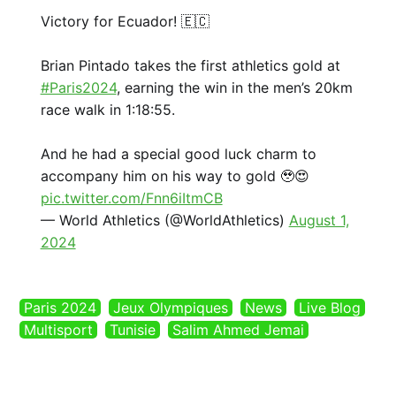
Victory for Ecuador! 🇪🇨
Brian Pintado takes the first athletics gold at
#Paris2024
, earning the win in the men’s 20km
race walk in 1:18:55.
And he had a special good luck charm to
accompany him on his way to gold 🥹😍
pic.twitter.com/Fnn6iItmCB
— World Athletics (@WorldAthletics)
August 1,
2024
Paris 2024
Jeux Olympiques
News
Live Blog
Multisport
Tunisie
Salim Ahmed Jemai