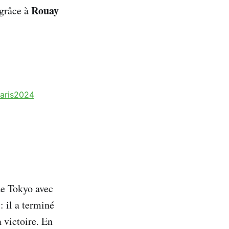
Rouay
 grâce à
aris2024
de Tokyo avec
 : il a terminé
a victoire. En