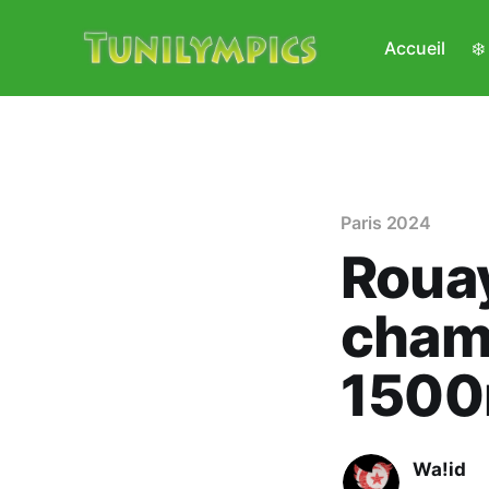
Accueil
❄
Paris 2024
Rouay
cham
1500
Wa!id