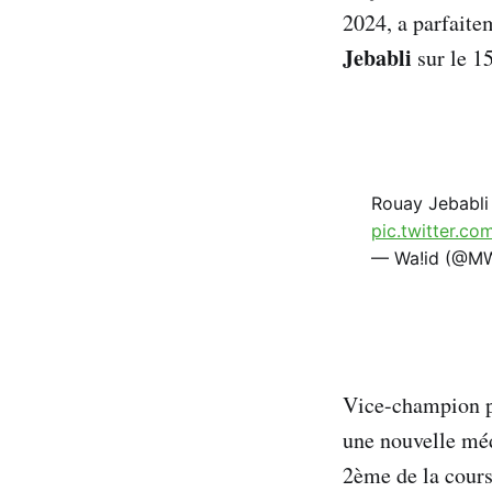
2024, a parfaite
Jebabli
sur le 1
Rouay Jebabli
pic.twitter.co
— Wa!id (@M
Vice-champion pa
une nouvelle méd
2ème de la cour