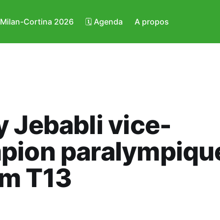
️ Milan-Cortina 2026
🗓️ Agenda
A propos
 Jebabli vice-
pion paralympiqu
m T13