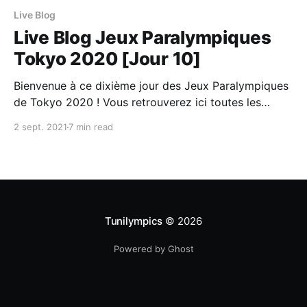
Live Blog
Live Blog Jeux Paralympiques
Tokyo 2020 [Jour 10]
Bienvenue à ce dixième jour des Jeux Paralympiques
de Tokyo 2020 ! Vous retrouverez ici toutes les
informations importantes de cette journée : Les
2 sept. 2021
7 min read
épreuves à ne pas rater, le programme et les
résultats de la #TeamTN ainsi que les meilleurs
moments. Ce post sera mis à jour tout au long de
Tunilympics
© 2026
Powered by Ghost