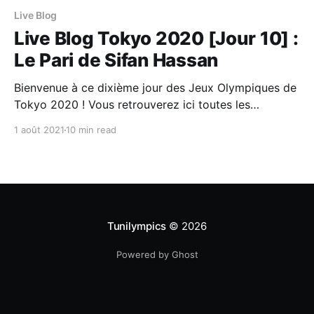
Live Blog
Live Blog Tokyo 2020 [Jour 10] :
Le Pari de Sifan Hassan
Bienvenue à ce dixième jour des Jeux Olympiques de
Tokyo 2020 ! Vous retrouverez ici toutes les
informations importantes de cette journée : Les
1 août 2021
10 min read
épreuves à ne pas rater, le programme et les
résultats de la #TeamTN ainsi que les meilleurs
moments. Ce post sera mis à jour tout au long de
Tunilympics
© 2026
Powered by Ghost