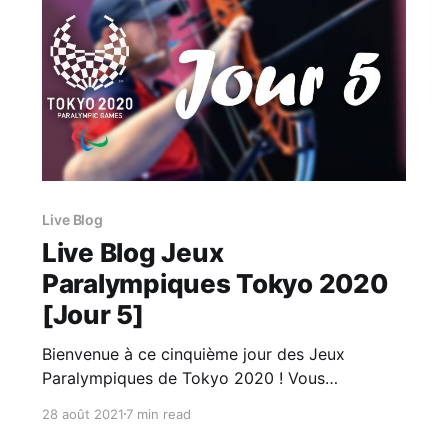
Live Blog
Live Blog Jeux
Paralympiques Tokyo 2020
[Jour 5]
Bienvenue à ce cinquième jour des Jeux
Paralympiques de Tokyo 2020 ! Vous
retrouverez ici toutes les informations
28 août 2021
7 min read
importantes de cette journée : Les épreuves à