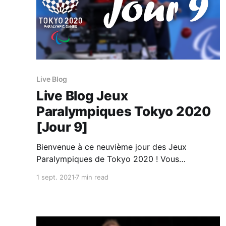
Live Blog
Live Blog Jeux
Paralympiques Tokyo 2020
[Jour 9]
Bienvenue à ce neuvième jour des Jeux
Paralympiques de Tokyo 2020 ! Vous
retrouverez ici toutes les informations
1 sept. 2021
7 min read
importantes de cette journée : Les épreuves à
ne pas rater, le programme et les résultats de la
#TeamTN ainsi que les meilleurs moments. Ce
post sera mis à jour tout au long de