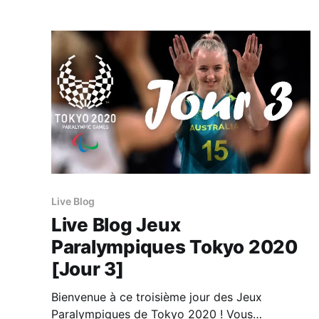
ne pas rater, le programme et les résultats de la
#TeamTN ainsi que les meilleurs moments. Ce
post sera mis à jour tout au long de
Live Blog
Live Blog Jeux
Paralympiques Tokyo 2020
[Jour 3]
Bienvenue à ce troisième jour des Jeux
Paralympiques de Tokyo 2020 ! Vous