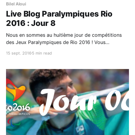
Bilel Aloui
Live Blog Paralympiques Rio
2016 : Jour 8
Nous en sommes au huitième jour de compétitions
des Jeux Paralympiques de Rio 2016 ! Vous
retrouverez ici principalement le programme et les
15 sept. 2016
5 min read
résultats de la #TeamTN (qui ne sera représentée que
dans les épreuves d’Athlétisme) ainsi que d’autres
infos pratiques sur ces jeux et comment les suivre.
Nombre