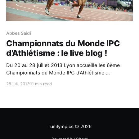
Abbes Saidi
Championnats du Monde IPC
d'Athlétisme : le live blog !
Du 20 au 28 juillet 2013 Lyon accueille les 6ème
Championnats du Monde IPC d’Athlétisme
(Handisport) où 12 athlètes (6 hommes et 6 femmes)
28 juil. 2013
11 min read
représenteront la Tunisie, avec pour ambition de faire
aussi bien qu’aux Jeux Paralympiques de Londres
l’été dernier et surtout mieux qu’aux mondiaux
Tunilympics
© 2026