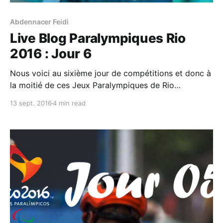
Abdennacer Feidi
Live Blog Paralympiques Rio
2016 : Jour 6
Nous voici au sixième jour de compétitions et donc à
la moitié de ces Jeux Paralympiques de Rio
2016 ! Vous retrouverez ici principalement le
13 sept. 2016
4 min read
programme et les résultats de la #TeamTN (qui ne
sera représentée que dans les épreuves d’Athlétisme)
ainsi que d’autres infos pratiques sur ces jeux