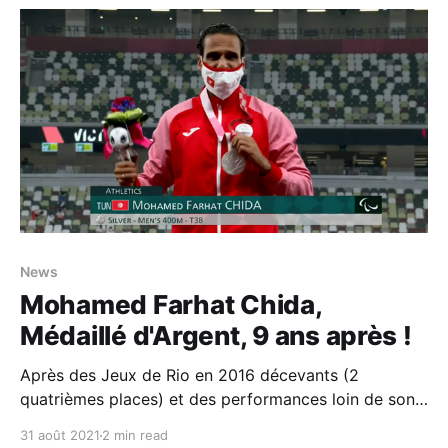
moments. Ce post sera mis à jour tout au long de
News
Mohamed Farhat Chida,
Médaillé d'Argent, 9 ans après !
Après des Jeux de Rio en 2016 décevants (2
quatrièmes places) et des performances loin de son
meilleur niveau (il est toujours détenteur du record du
31 août 2021
2 min read
monde du 400m depuis 2011), Mohamed Farhat