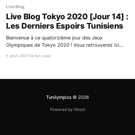
Live Blog
Live Blog Tokyo 2020 [Jour 14] :
Les Derniers Espoirs Tunisiens
Bienvenue à ce quatorzième jour des Jeux
Olympiques de Tokyo 2020 ! Vous retrouverez ici
toutes les informations importantes de cette journée
5 août 2021
14 min read
: Les épreuves à ne pas rater, le programme et les
résultats de la #TeamTN ainsi que les meilleurs
moments. Ce post sera mis à jour tout au long de
Tunilympics
© 2026
Powered by Ghost