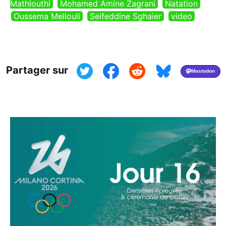
Mathlouthi
Mohamed Amine Zagrani
Natation
Oussema Mellouli
Seifeddine Sghaier
video
Partager sur