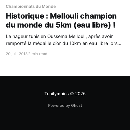
Championnats du Monde
Historique : Mellouli champion
du monde du 5km (eau libre) !
Le nageur tunisien Oussema Mellouli, après avoir
remporté la médaille d’or du 10km en eau libre lors
de sa seconde course sur la distance aux derniers
20 juil. 2013
2 min read
jeux olympiques, vient de décrocher son premier titre
mondial en eau libre sur 5km ! Il a bouclé la course en
53 minutes 30
Tunilympics
© 2026
Powered by Ghost